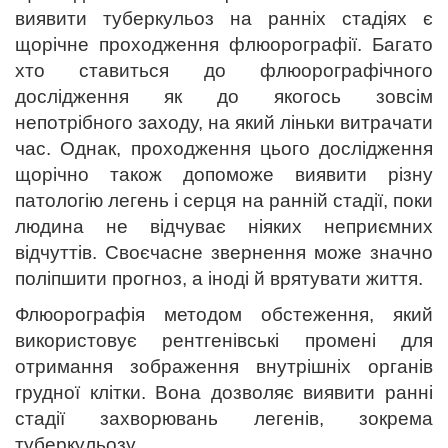
виявити туберкульоз на ранніх стадіях є
щорічне проходження флюорографії. Багато
хто ставиться до флюорографічного
дослідження як до якогось зовсім
непотрібного заходу, на який ліньки витрачати
час. Однак, проходження цього дослідження
щорічно також допоможе виявити різну
патологію легень і серця на ранній стадії, поки
людина не відчуває ніяких неприємних
відчуттів. Своєчасне звернення може значно
поліпшити прогноз, а іноді й врятувати життя.
Флюорографія методом обстеження, який
використовує рентгенівські промені для
отримання зображення внутрішніх органів
грудної клітки. Вона дозволяє виявити ранні
стадії захворювань легенів, зокрема
туберкульозу.