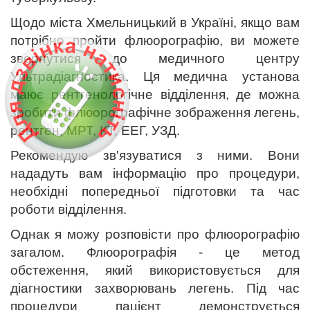
Щодо міста Хмельницький в Україні, якщо вам
потрібно пройти флюорографію, ви можете
звернутися до медичного центру
Ультрадіагностика. Ця медична установа
маює рентгенологічне відділення, де можна
зробити флюорографічне зображення легень,
рентген, МРТ, КТ, ЕЕГ, УЗД.
Рекомендую зв'язуватися з ними. Вони
нададуть вам інформацію про процедури,
необхідні попередньої підготовки та час
роботи відділення.
Однак я можу розповісти про флюорографію
загалом. Флюорографія - це метод
обстеження, який використовується для
діагностики захворювань легень. Під час
процедури пацієнт демонструється