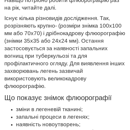
Навіщо потрібно робити флюорографію раз
на рік, читайте далі.
Існує кілька різновидів дослідження. Так,
розрізняють крупно- (розміри знімка 100х100
мм або 70х70) і дрібнокадрову флюорографію
(знімки 35х35 або 24х24 мм). Остання
застосовується за наявності запальних
вогнищ при туберкульозі та для
профілактичного огляду. Для виявлення інших
захворювань легень зазвичай
використовують великокадрову
флюорографію.
Що показує знімок флюорографії
зміни в легеневій тканині;
запальні процеси в легенях;
наявність новоутворень;